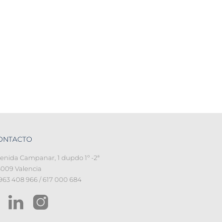
ONTACTO
enida Campanar, 1 dupdo 1º -2ª
009 Valencia
 963 408 966 / 617 000 684