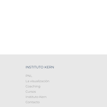
INSTITUTO KERN
PNL
La visualización
Coaching
Cursos
Instituto Kern
Contacto