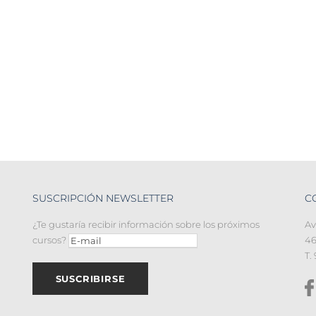
SUSCRIPCIÓN NEWSLETTER
C
¿Te gustaría recibir información sobre los próximos
Av
cursos?
46
T.