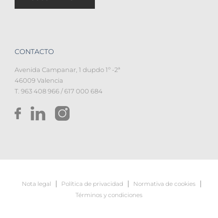
CONTACTO
Avenida Campanar, 1 dupdo 1º -2ª
46009 Valencia
T. 963 408 966 / 617 000 684
Nota legal
Política de privacidad
Normativa de cookies
Términos y condiciones