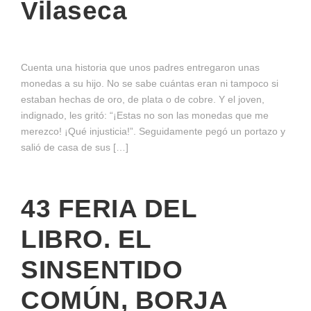
Vilaseca
Cuenta una historia que unos padres entregaron unas
monedas a su hijo. No se sabe cuántas eran ni tampoco si
estaban hechas de oro, de plata o de cobre. Y el joven,
indignado, les gritó: “¡Estas no son las monedas que me
merezco! ¡Qué injusticia!”. Seguidamente pegó un portazo y
salió de casa de sus […]
43 FERIA DEL
LIBRO. EL
SINSENTIDO
COMÚN, BORJA