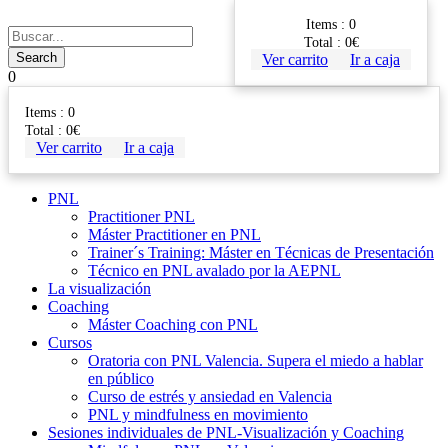
Items :
0
Total :
0
€
Ver carrito
Ir a caja
0
Items :
0
Total :
0
€
Ver carrito
Ir a caja
PNL
Practitioner PNL
Máster Practitioner en PNL
Trainer´s Training: Máster en Técnicas de Presentación
Técnico en PNL avalado por la AEPNL
La visualización
Coaching
Máster Coaching con PNL
Cursos
Oratoria con PNL Valencia. Supera el miedo a hablar
en público
Curso de estrés y ansiedad en Valencia
PNL y mindfulness en movimiento
Sesiones individuales de PNL-Visualización y Coaching