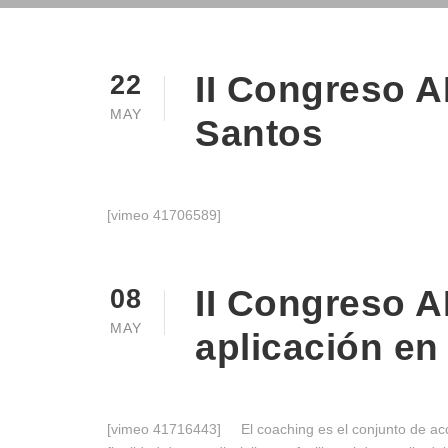
II Congreso A
22
MAY
Santos
[vimeo 41706589]
II Congreso A
08
MAY
aplicación en
[vimeo 41716443] El coaching es el conjunto de acci