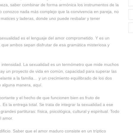
beza, saber combinar de forma armónica los instrumentos de la
. No conozco nada más complejo que la convivencia en pareja, no
, matices y laderas, donde uno puede resbalar y tener
 sexualidad es el lenguaje del amor comprometido. Y es un
a que ambos sepan disfrutar de esa gramática misteriosa y
 e intensidad. La sexualidad es un termómetro que mide muchos
hay un proyecto de vida en común, capacidad para superar las
adelante a la familia… y un crecimiento equilibrado de los dos
de alguna manera, aquí.
rtante y el hecho de que funcionen bien es fruto de
Es la entrega total. Se trata de integrar la sexualidad a ese
ndes partituras: física, psicológica, cultural y espiritual. Todo
l amor.
ificio. Saber que el amor maduro consiste en un tríptico