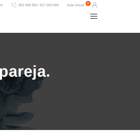
0
om
963 408 966 / 617 000 684
Aula virtual
pareja.