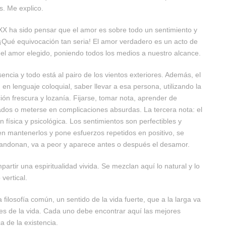
s. Me explico.
 XX ha sido pensar que el amor es sobre todo un sentimiento y
rlo. ¡Qué equivocación tan seria! El amor verdadero es un acto de
ar el amor elegido, poniendo todos los medios a nuestro alcance.
encia y todo está al pairo de los vientos exteriores. Además, el
, en lenguaje coloquial, saber llevar a esa persona, utilizando la
ión frescura y lozanía. Fijarse, tomar nota, aprender de
ados o meterse en complicaciones absurdas. La tercera nota: el
 física y psicológica. Los sentimientos son perfectibles y
 en mantenerlos y pone esfuerzos repetidos en positivo, se
 abandonan, va a peor y aparece antes o después el desamor.
rtir una espiritualidad vivida. Se mezclan aquí lo natural y lo
 vertical.
 filosofía común, un sentido de la vida fuerte, que a la larga va
es de la vida. Cada uno debe encontrar aquí las mejores
ca de la existencia.