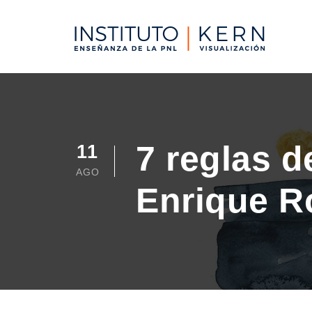
7 reglas d
11
AGO
Enrique R