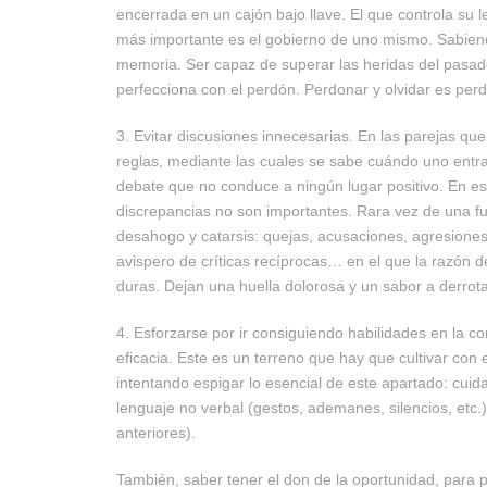
encerrada en un cajón bajo llave. El que controla su 
más importante es el gobierno de uno mismo. Sabiendo
memoria. Ser capaz de superar las heridas del pasado
perfecciona con el perdón. Perdonar y olvidar es per
3. Evitar discusiones innecesarias. En las parejas qu
reglas, mediante las cuales se sabe cuándo uno entra
debate que no conduce a ningún lugar positivo. En e
discrepancias no son importantes. Rara vez de una fu
desahogo y catarsis: quejas, acusaciones, agresiones
avispero de críticas recíprocas… en el que la razón de
duras. Dejan una huella dolorosa y un sabor a derrota
4. Esforzarse por ir consiguiendo habilidades en la c
eficacia. Este es un terreno que hay que cultivar c
intentando espigar lo esencial de este apartado: cuidar
lenguaje no verbal (gestos, ademanes, silencios, etc.)
anteriores).
También, saber tener el don de la oportunidad, para