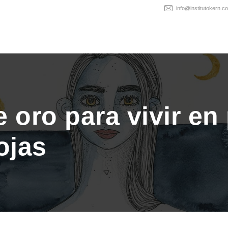
info@institutokern.c
e oro para vivir en 
ojas