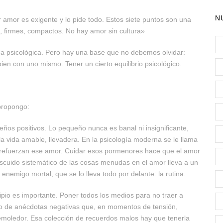
N
r amor es exigente y lo pide todo. Estos siete puntos son una
, firmes, compactos. No hay amor sin cultura»
nía psicológica. Pero hay una base que no debemos olvidar:
bien con uno mismo. Tener un cierto equilibrio psicológico.
propongo:
eños positivos. Lo pequeño nunca es banal ni insignificante,
la vida amable, llevadera. En la psicología moderna se le llama
e refuerzan ese amor. Cuidar esos pormenores hace que el amor
escuido sistemático de las cosas menudas en el amor lleva a un
 enemigo mortal, que se lo lleva todo por delante: la rutina.
cipio es importante. Poner todos los medios para no traer a
rio de anécdotas negativas que, en momentos de tensión,
demoledor. Esa colección de recuerdos malos hay que tenerla