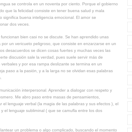
lengua se controla en un noventa por ciento. Porque el gobierno
 que la felicidad consiste en tener buena salud y mala
 significa buena inteligencia emocional. El amor se
donar dos veces.
e funcionan bien casi no se discute. Se han aprendido unas
 por un vericueto peligroso, que consiste en enzarzarse en un
sos desacuerdos se dicen cosas fuertes y muchas veces las
erte discusión sale la verdad, pues suele servir más de
 verbales y por esa rampa deslizante se termina en un
ja paso a la pasión, y a la larga no se olvidan esas palabras
.
omunicación interpersonal. Aprender a dialogar con respeto y
on esmero. Me abro paso entre masas de pensamientos,
 el lenguaje verbal (la magia de las palabras y sus efectos ), el
 y el lenguaje subliminal ( que se camufla entre los dos
 plantear un problema o algo complicado, buscando el momento