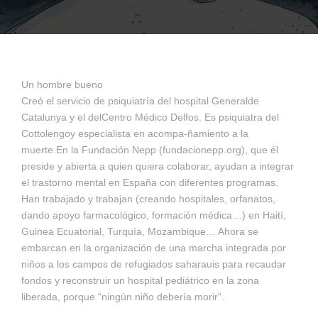
Un hombre bueno
Creó el servicio de psiquiatría del hospital Generalde
Catalunya y el delCentro Médico Delfos. Es psiquiatra del
Cottolengoy especialista en acompa-ñamiento a la
muerte.En la Fundación Nepp (fundacionepp.org), que él
preside y abierta a quien quiera colaborar, ayudan a integrar
el trastorno mental en España con diferentes programas.
Han trabajado y trabajan (creando hospitales, orfanatos,
dando apoyo farmacológico, formación médica…) en Haití,
Guinea Ecuatorial, Turquía, Mozambique… Ahora se
embarcan en la organización de una marcha integrada por
niños a los campos de refugiados saharauis para recaudar
fondos y reconstruir un hospital pediátrico en la zona
liberada, porque “ningún niño debería morir”.