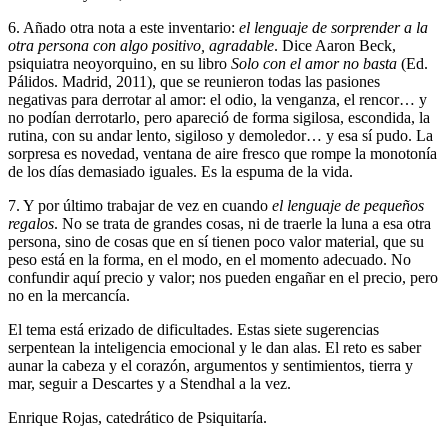
6. Añado otra nota a este inventario:
el lenguaje de sorprender a la
otra persona con algo positivo, agradable
. Dice Aaron Beck,
psiquiatra neoyorquino, en su libro
Solo con el amor no basta
(Ed.
Pálidos. Madrid, 2011), que se reunieron todas las pasiones
negativas para derrotar al amor: el odio, la venganza, el rencor… y
no podían derrotarlo, pero apareció de forma sigilosa, escondida, la
rutina, con su andar lento, sigiloso y demoledor… y esa sí pudo. La
sorpresa es novedad, ventana de aire fresco que rompe la monotonía
de los días demasiado iguales. Es la espuma de la vida.
7. Y por último trabajar de vez en cuando
el lenguaje de pequeños
regalos
. No se trata de grandes cosas, ni de traerle la luna a esa otra
persona, sino de cosas que en sí tienen poco valor material, que su
peso está en la forma, en el modo, en el momento adecuado. No
confundir aquí precio y valor; nos pueden engañar en el precio, pero
no en la mercancía.
El tema está erizado de dificultades. Estas siete sugerencias
serpentean la inteligencia emocional y le dan alas. El reto es saber
aunar la cabeza y el corazón, argumentos y sentimientos, tierra y
mar, seguir a Descartes y a Stendhal a la vez.
Enrique Rojas, catedrático de Psiquitaría.