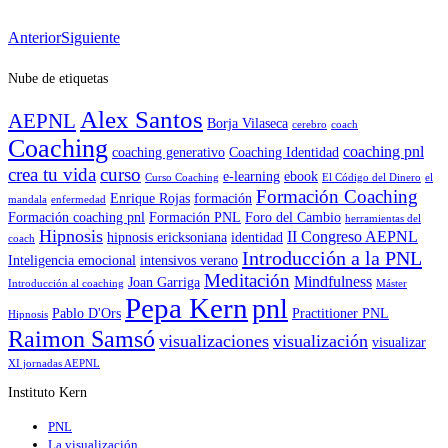
Anterior
Siguiente
Nube de etiquetas
Alex Santos
AEPNL
Borja Vilaseca
cerebro
coach
Coaching
coaching pnl
coaching generativo
Coaching Identidad
crea tu vida
curso
e-learning
ebook
Curso Coaching
El Código del Dinero
el
Formación Coaching
Enrique Rojas
formación
mandala
enfermedad
Formación coaching pnl
Formación PNL
Foro del Cambio
herramientas del
Hipnosis
II Congreso AEPNL
hipnosis ericksoniana
identidad
coach
Introducción a la PNL
Inteligencia emocional
intensivos verano
Meditación
Mindfulness
Joan Garriga
Introducción al coaching
Máster
Pepa Kern
pnl
Pablo D'Ors
Practitioner PNL
Hipnosis
Raimon Samsó
visualizaciones
visualización
visualizar
XI jornadas AEPNL
Instituto Kern
PNL
La visualización