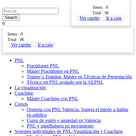
Items :
0
Total :
0
€
Ver carrito
Ir a caja
0
Items :
0
Total :
0
€
Ver carrito
Ir a caja
PNL
Practitioner PNL
Máster Practitioner en PNL
Trainer´s Training: Máster en Técnicas de Presentación
Técnico en PNL avalado por la AEPNL
La visualización
Coaching
Máster Coaching con PNL
Cursos
Oratoria con PNL Valencia. Supera el miedo a hablar
en público
Curso de estrés y ansiedad en Valencia
PNL y mindfulness en movimiento
Sesiones individuales de PNL-Visualización y Coaching