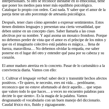
interpersonales. Si otro se reconoce inestable en lo emocional, tiene
que poner los medios para tener más equilibrio psicológico.
Catalogar lo propio con orden. Casi nada. Y saber que el amor de la
pareja tiene un alto porcentaje de artesanía psicológica.
Después, tener claro cómo aprender a expresar sentimientos. Estos
tienen distintos lenguajes y presentan una cierta versatilidad, que
deben unirse en un concepto claro. Saber llamarla a las cosas
afectivas por su nombre. Y aquí asoma un mosaico frondoso. Porque
no debemos perder de vista que el amor es el príncipe de los mitos y
que en el imaginario colectivo está palabra es mágica… llena de
fuerza, maravillosa… No debemos olvidar la empatía, ese saber
ponerse en el lugar del otro y entender qué pasa por su cabeza y su
corazón.
El amor maduro aterriza en lo concreto. Pasar de lo carismático a la
convivencia diaria. Vamos con ello:
1. Cultivar
el lenguaje verbal
: saber decir y transmitir hechos afectos
positivos. «Te quiero, te necesito, eres mi vida… perdóname,
reconozco que no estuve afortunado al decir aquello… que sepas
que valoro todo lo que haces… a veces no encuentro palabras para
decirte lo que siento». Es la magia de la palabra. Vamos
desgranando el vocabulario con un buen manejo del diccionario.
Caudal léxico rico, fluido y zigzagueante.