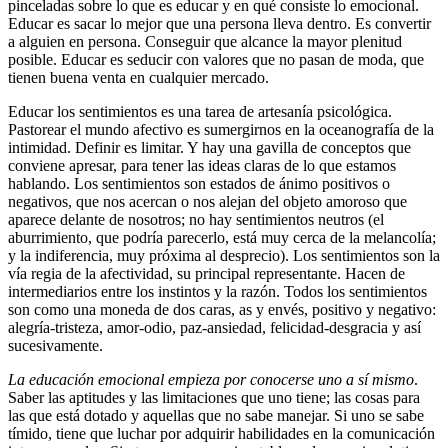
pinceladas sobre lo que es educar y en qué consiste lo emocional.
Educar es sacar lo mejor que una persona lleva dentro. Es convertir
a alguien en persona. Conseguir que alcance la mayor plenitud
posible. Educar es seducir con valores que no pasan de moda, que
tienen buena venta en cualquier mercado.
Educar los sentimientos es una tarea de artesanía psicológica.
Pastorear el mundo afectivo es sumergirnos en la oceanografía de la
intimidad. Definir es limitar. Y hay una gavilla de conceptos que
conviene apresar, para tener las ideas claras de lo que estamos
hablando. Los sentimientos son estados de ánimo positivos o
negativos, que nos acercan o nos alejan del objeto amoroso que
aparece delante de nosotros; no hay sentimientos neutros (el
aburrimiento, que podría parecerlo, está muy cerca de la melancolía;
y la indiferencia, muy próxima al desprecio). Los sentimientos son la
vía regia de la afectividad, su principal representante. Hacen de
intermediarios entre los instintos y la razón. Todos los sentimientos
son como una moneda de dos caras, as y envés, positivo y negativo:
alegría-tristeza, amor-odio, paz-ansiedad, felicidad-desgracia y así
sucesivamente.
La educación emocional empieza por conocerse uno a sí mismo
.
Saber las aptitudes y las limitaciones que uno tiene; las cosas para
las que está dotado y aquellas que no sabe manejar. Si uno se sabe
tímido, tiene que luchar por adquirir habilidades en la comunicación