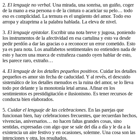
2.
El lenguaje no verbal
. Una mirada, una sonrisa, un guiño, coger
de la mano a esa persona o de la cintura o acariciar su pelo… todo
eso es complicidad. La ternura es el ungüento del amor. Todo eso
arropa y alzaprima a la palabra hablada. La eleva de nivel.
3.
El lenguaje epistolar
. Escribir una nota breve y jugosa, poniendo
los instrumentos de la afectividad en esa cartulina y esto va desde
pedir perdón a dar las gracias o a reconocer un error cometido. Esto
ya es para nota. Los analfabetos sentimentales no entienden nada de
esto y hacen una mueca de extrañeza cuando oyen hablar de esto,
les parece raro, extraño…
4.
El lenguaje de los detalles pequeños positivos
. Cuidar los detalles
pequeños es amor sin fecha de caducidad. Y al revés, el descuido
sistemático de los detalles menudos es la ruina del amor, se lo lleva
todo por delante y la monotonía letal arrasa. Afinar en los
sentimientos es prestidigitación e ilusionismo. Es tener recursos de
conducta bien elaborados.
5.
Cuidar el lenguaje de las celebraciones
. En las parejas que
funcionan bien, hay celebraciones frecuentes, que recuerdan hechos,
vivencias, aniversarios… no hacen faltas grandes cosas, sino
sentidas, expresadas con algo que se sale del día a día y le da a la
existencia un aire festivo y en ocasiones, solemne. Una cosa son las
intenciones y otra, los resultados.