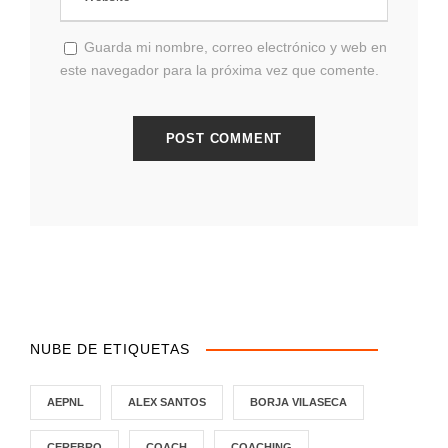
Guarda mi nombre, correo electrónico y web en
este navegador para la próxima vez que comente.
NUBE DE ETIQUETAS
AEPNL
ALEX SANTOS
BORJA VILASECA
CEREBRO
COACH
COACHING