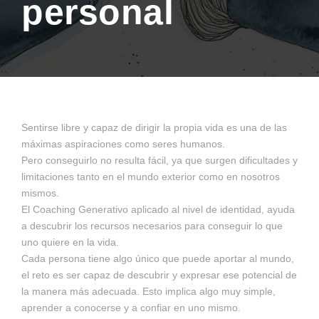
personal
Sentirse libre y capaz de dirigir la propia vida es una de las
máximas aspiraciones como seres humanos.
Pero conseguirlo no resulta fácil, ya que surgen dificultades y
limitaciones tanto en el mundo exterior como en nosotros
mismos.
El Coaching Generativo aplicado al nivel de identidad, ayuda
a descubrir los recursos necesarios para conseguir lo que
uno quiere en la vida.
Cada persona tiene algo único que puede aportar al mundo,
el reto es ser capaz de descubrir y expresar ese potencial de
la manera más adecuada. Esto implica algo muy simple,
aprender a conocerse y a confiar en uno mismo.