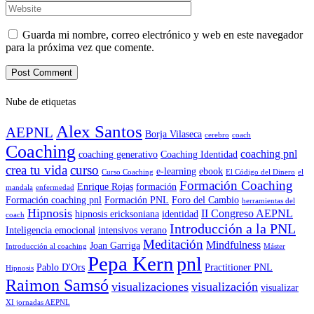
Guarda mi nombre, correo electrónico y web en este navegador
para la próxima vez que comente.
Nube de etiquetas
Alex Santos
AEPNL
Borja Vilaseca
cerebro
coach
Coaching
coaching pnl
coaching generativo
Coaching Identidad
crea tu vida
curso
e-learning
ebook
Curso Coaching
El Código del Dinero
el
Formación Coaching
Enrique Rojas
formación
mandala
enfermedad
Formación coaching pnl
Formación PNL
Foro del Cambio
herramientas del
Hipnosis
II Congreso AEPNL
hipnosis ericksoniana
identidad
coach
Introducción a la PNL
Inteligencia emocional
intensivos verano
Meditación
Mindfulness
Joan Garriga
Introducción al coaching
Máster
Pepa Kern
pnl
Pablo D'Ors
Practitioner PNL
Hipnosis
Raimon Samsó
visualizaciones
visualización
visualizar
XI jornadas AEPNL