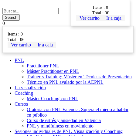
Items :
0
Total :
0
€
Ver carrito
Ir a caja
0
Items :
0
Total :
0
€
Ver carrito
Ir a caja
PNL
Practitioner PNL
Máster Practitioner en PNL
Trainer´s Training: Máster en Técnicas de Presentación
Técnico en PNL avalado por la AEPNL
La visualización
Coaching
Máster Coaching con PNL
Cursos
Oratoria con PNL Valencia. Supera el miedo a hablar
en público
Curso de estrés y ansiedad en Valencia
PNL y mindfulness en movimiento
Sesiones individuales de PNL-Visualización y Coaching